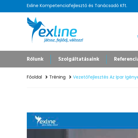
Exline Kompetenciafejlesztő és Tanácsadó Kft.
Rólunk
Szolgáltatásaink
Referenci
Főoldal
Tréning
Vezetőfejlesztés Az Ipar Igénye