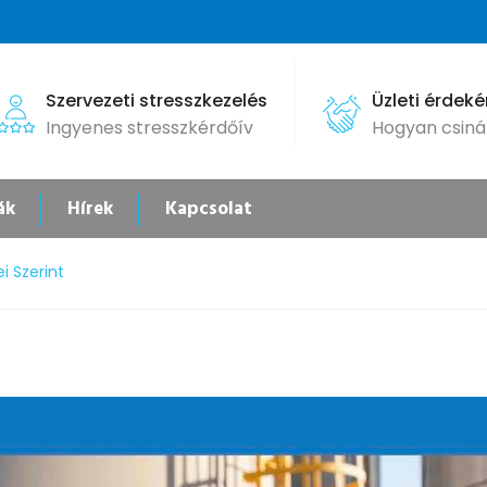
Szervezeti stresszkezelés
Üzleti érdek
Ingyenes stresszkérdőív
Hogyan csiná
ák
Hírek
Kapcsolat
i Szerint