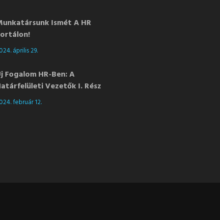
unkatársunk Ismét A HR
ortálon!
024. április 29.
j Fogalom HR-Ben: A
atárfelületi Vezetők I. Rész
024. február 12.