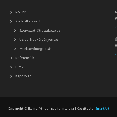
M
Rólunk
P
Szolgáltatásaink
2
Szervezeti Stresszkezelés
Ú
Üzleti Érdekérvényesítés
H
Munkaerőmegtartás
2
Referenciák
Hírek
Kapcsolat
Copyright © Exline. Minden jog fenntartva. | Készítette:
SmartArt