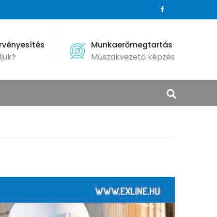
érvényesítés
Munkaerőmegtartás
ljuk?
Műszakvezető képzés