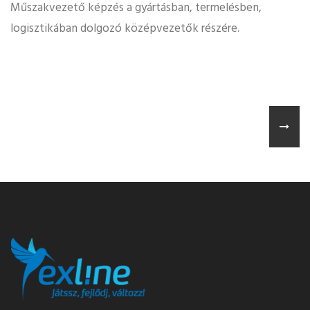
Műszakvezető képzés a gyártásban, termelésben,
logisztikában dolgozó középvezetők részére.