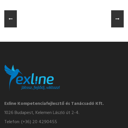
Exline Kompetenciafejlesztő és Tanácsadó Kft.
1026 Budapest, Kelemen László út 2-4.
Telefon: (+36) 20 4290455