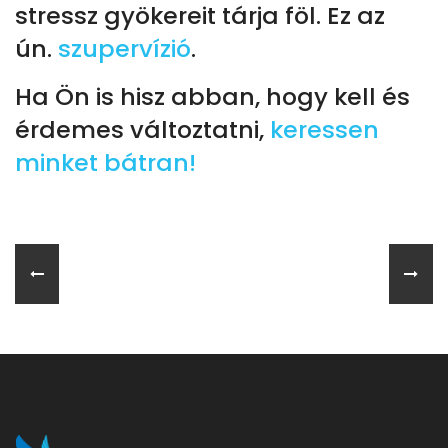
stressz gyökereit tárja föl. Ez az
ún.
szupervízió
.
Ha Ön is hisz abban, hogy kell és
érdemes változtatni,
keressen
minket bátran!