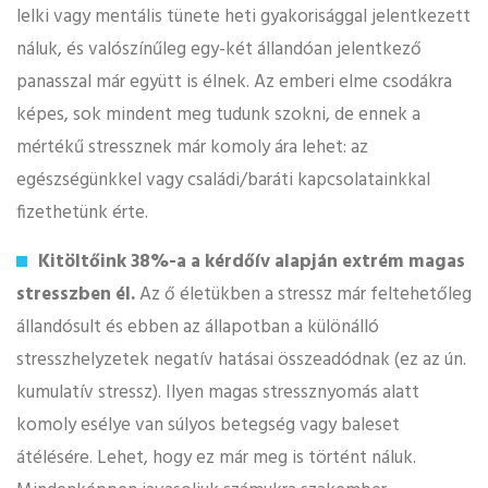
lelki vagy mentális tünete heti gyakorisággal jelentkezett
náluk, és valószínűleg egy-két állandóan jelentkező
panasszal már együtt is élnek. Az emberi elme csodákra
képes, sok mindent meg tudunk szokni, de ennek a
mértékű stressznek már komoly ára lehet: az
egészségünkkel vagy családi/baráti kapcsolatainkkal
fizethetünk érte.
Kitöltőink 38%-a a kérdőív alapján extrém magas
stresszben él.
Az ő életükben a stressz már feltehetőleg
állandósult és ebben az állapotban a különálló
stresszhelyzetek negatív hatásai összeadódnak (ez az ún.
kumulatív stressz). Ilyen magas stressznyomás alatt
komoly esélye van súlyos betegség vagy baleset
átélésére. Lehet, hogy ez már meg is történt náluk.