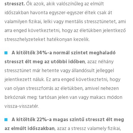
stresszt.
Ők azok, akik valószínűleg az elmúlt
időszakban havonta egyszer-egyszer éltek csak át
valamilyen fizikai, lelki vagy mentális stressztünetet, ami
arra enged következtetni, hogy az életükben jelentkező
stresszhelyzeteket hatékonyan kezelik.
A kitöltők 34%-a
normál szintet meghaladó
stresszt élt meg az utóbbi időben
, azaz néhány
stressztünet már hetente vagy állandósult jelleggel
jelentkezett náluk. Ez arra enged következtetni, hogy
van olyan stresszforrás az életükben, amivel nehezen
birkóznak meg: tartósan jelen van vagy makacs módon
vissza-visszatér.
A kitöltők 22%-a
magas szintű stresszt élt meg
az elmúlt időszakban
, azaz a stressz valamely fizikai,