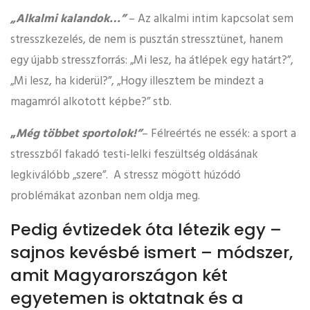
„Alkalmi kalandok…”
– Az alkalmi intim kapcsolat sem
stresszkezelés, de nem is pusztán stressztünet, hanem
egy újabb stresszforrás: „Mi lesz, ha átlépek egy határt?”,
„Mi lesz, ha kiderül?”, „Hogy illesztem be mindezt a
magamról alkotott képbe?” stb.
„
Még többet sportolok!”
– Félreértés ne essék: a sport a
stresszből fakadó testi-lelki feszültség oldásának
legkiválóbb „szere”. A stressz mögött húzódó
problémákat azonban nem oldja meg.
Pedig évtizedek óta létezik egy –
sajnos kevésbé ismert – módszer,
amit Magyarországon két
egyetemen is oktatnak és a