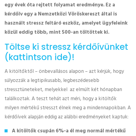
egy évek óta rejtett folyamat eredménye. Ez a
kérdőív egy a Nemzetközi Vöröskereszt által is
használt stressz feltáró eszköz, amelyet ügyfeleink
közül eddig több, mint 500-an töltöttek ki.
Töltse ki stressz kérdőívünket
(kattintson ide)!
A kitöltőktől – önbevallásos alapon – azt kérjük, hogy
súlyozzák a legtipikusabb, legbeszédesebb
stressztüneteket, melyekkel az elmúlt két hónapban
találkoztak. A teszt tehát azt méri, hogy a kitöltők
milyen mértékű stresszt élnek meg a mindennapokban. A
kérdőívek alapján eddig az alábbi eredményeket kaptuk:
A kitöltők csupán 6%-a él meg
normál mértékű