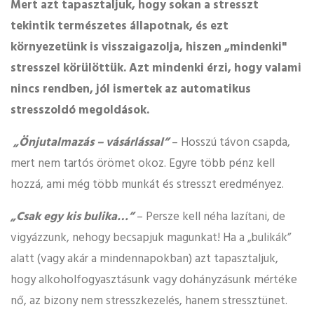
Mert azt tapasztaljuk, hogy sokan a stresszt
tekintik természetes állapotnak, és ezt
környezetünk is visszaigazolja, hiszen „mindenki"
stresszel körülöttük. Azt mindenki érzi, hogy valami
nincs rendben, jól ismertek az automatikus
stresszoldó megoldások.
„Önjutalmazás – vásárlással”
– Hosszú távon csapda,
mert nem tartós örömet okoz. Egyre több pénz kell
hozzá, ami még több munkát és stresszt eredményez.
„Csak egy kis bulika…”
– Persze kell néha lazítani, de
vigyázzunk, nehogy becsapjuk magunkat! Ha a „bulikák”
alatt (vagy akár a mindennapokban) azt tapasztaljuk,
hogy alkoholfogyasztásunk vagy dohányzásunk mértéke
nő, az bizony nem stresszkezelés, hanem stressztünet.