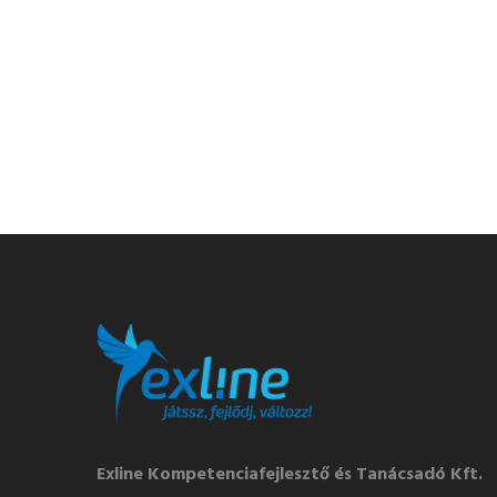
Exline Kompetenciafejlesztő és Tanácsadó Kft.