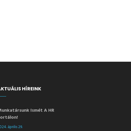
AKTUÁLIS HÍREINK
unkatársunk Ismét A HR
ortálon!
024. április 29.