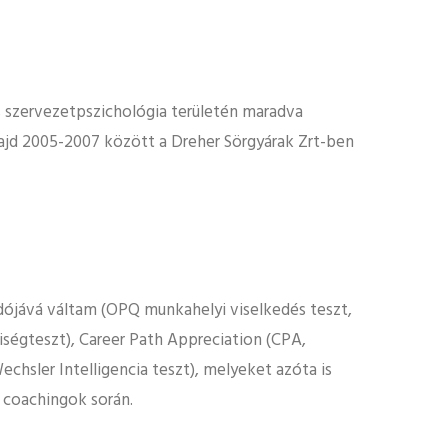
 szervezetpszichológia területén maradva
ajd 2005-2007 között a Dreher Sörgyárak Zrt-ben
dójává váltam (OPQ munkahelyi viselkedés teszt,
yiségteszt), Career Path Appreciation (CPA,
echsler Intelligencia teszt), melyeket azóta is
 coachingok során.