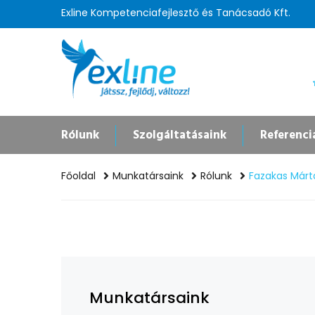
Exline Kompetenciafejlesztő és Tanácsadó Kft.
Rólunk
Szolgáltatásaink
Referenci
Főoldal
Munkatársaink
Rólunk
Fazakas Márt
Munkatársaink