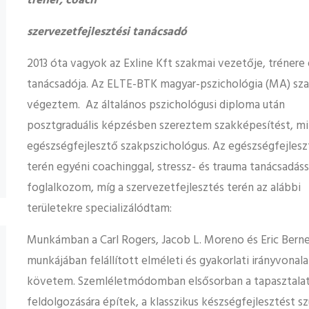
tréner, coach
szervezetfejlesztési tanácsadó
2013 óta vagyok az Exline Kft szakmai vezetője, trénere 
tanácsadója. Az ELTE-BTK magyar-pszichológia (MA) sz
végeztem. Az általános pszichológusi diploma után
posztgraduális képzésben szereztem szakképesítést, mi
egészségfejlesztő szakpszichológus. Az egészségfejlesz
terén egyéni coachinggal, stressz- és trauma tanácsadáss
foglalkozom, míg a szervezetfejlesztés terén az alábbi
területekre specializálódtam:
Munkámban a Carl Rogers, Jacob L. Moreno és Eric Bern
munkájában felállított elméleti és gyakorlati irányvonal
követem. Szemléletmódomban elsősorban a tapasztalati 
feldolgozására építek, a klasszikus készségfejlesztést 