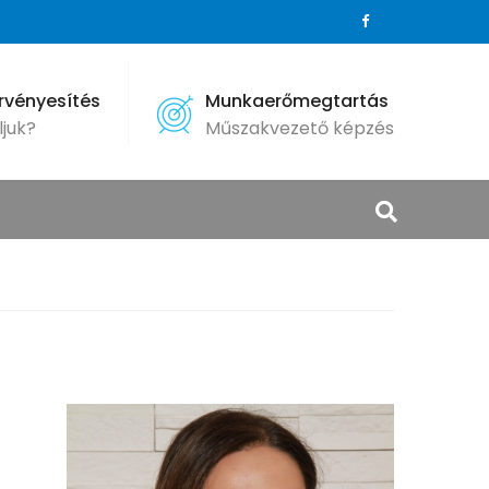
érvényesítés
Munkaerőmegtartás
ljuk?
Műszakvezető képzés