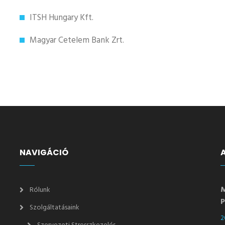
ITSH Hungary Kft.
Magyar Cetelem Bank Zrt.
NAVIGÁCIÓ
M
Rólunk
P
Szolgáltatásaink
2