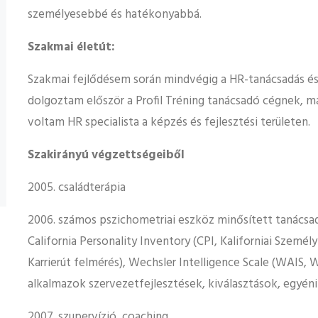
személyesebbé és hatékonyabbá.
Szakmai életút:
Szakmai fejlődésem során mindvégig a HR-tanácsadás és
dolgoztam először a Profil Tréning tanácsadó cégnek, m
voltam HR specialista a képzés és fejlesztési területen.
Szakirányú végzettségeiből
2005. családterápia
2006. számos pszichometriai eszköz minősített tanácsa
California Personality Inventory (CPI, Kaliforniai Személ
Karrierút felmérés), Wechsler Intelligence Scale (WAIS, W
alkalmazok szervezetfejlesztések, kiválasztások, egyéni
2007. szupervízió, coaching