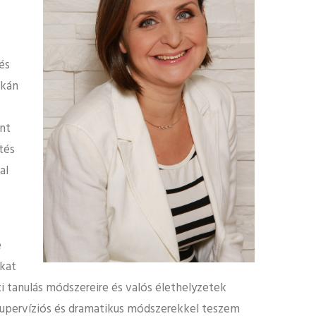
és
akán
nt
tés
al
e
akat
tanulás módszereire és valós élethelyzetek
szupervíziós és dramatikus módszerekkel teszem