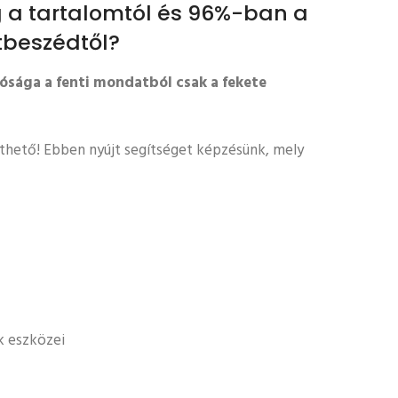
 a tartalomtól és 96%-ban a
tbeszédtől?
sága a fenti mondatból csak a fekete
zthető! Ebben nyújt segítséget képzésünk, mely
k eszközei