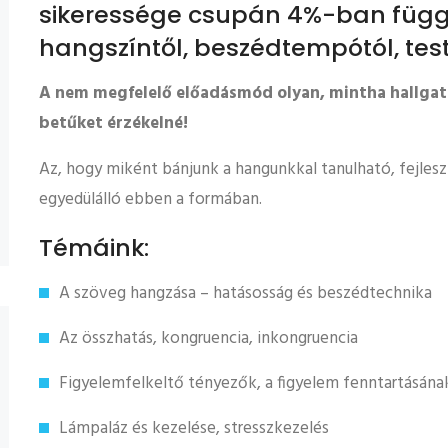
sikeressége csupán 4%-ban függ
hangszíntől, beszédtempótól, tes
A nem megfelelő előadásmód olyan, mintha hallgató
betűket érzékelné!
Az, hogy miként bánjunk a hangunkkal tanulható, fejles
egyedülálló ebben a formában.
Témáink:
A szöveg hangzása – hatásosság és beszédtechnika
Az összhatás, kongruencia, inkongruencia
Figyelemfelkeltő tényezők, a figyelem fenntartásána
Lámpaláz és kezelése, stresszkezelés