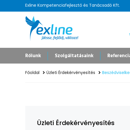
Exline Kompetenciafejlesztő és Tanácsadó Kft.
Rólunk
Szolgáltatásaink
Referenci
Főoldal
Üzleti Érdekérvényesítés
Beszédviselk
Üzleti Érdekérvényesítés