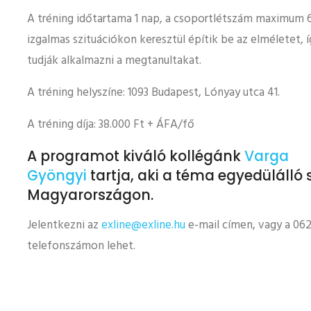
A tréning időtartama 1 nap, a csoportlétszám maximum 6 
izgalmas szituációkon keresztül építik be az elméletet, 
tudják alkalmazni a megtanultakat.
A tréning helyszíne: 1093 Budapest, Lónyay utca 41.
A tréning díja: 38.000 Ft + ÁFA/fő
A programot kiváló kollégánk
Varga
Gyöngyi
tartja, aki a téma egyedülálló 
Magyarországon.
Jelentkezni az
exline@exline.hu
e-mail címen, vagy a 0
telefonszámon lehet.